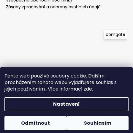
č
u
Zásady zpracování a ochrany osobních údajů
j
e
m
e
comgate
Tento web používá soubory cookie. Dalším
procházením tohoto webu vyjadřujete souhlas s
jejich používáním.. Více informací
zde
.
Nastavení
Vytvořil Shoptet
Copyright 2026
Wild Creatures
. Všechna práva
Odmítnout
Souhlasím
vyhrazena.