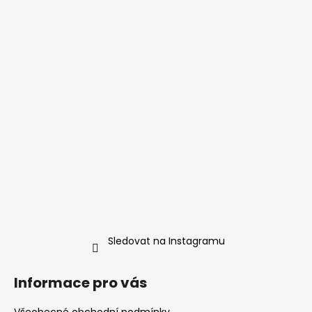
a
j
í
t
?
HLEDAT
D
o
Sledovat na Instagramu
p
o
Informace pro vás
r
u
Všeobecné obchodní podmínky