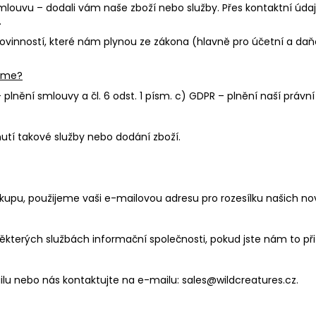
mlouvu – dodali vám naše zboží nebo služby. Přes kontaktní úd
.
inností, které nám plynou ze zákona (hlavně pro účetní a daňové
váme?
 plnění smlouvy a čl. 6 odst. 1 písm. c) GDPR – plnění naší právní
nutí takové služby nebo dodání zboží.
ákupu, použijeme vaši e-mailovou adresu pro rozesílku našich no
ěkterých službách informační společnosti, pokud jste nám to při
ilu nebo nás kontaktujte na e-mailu: sales@wildcreatures.cz.