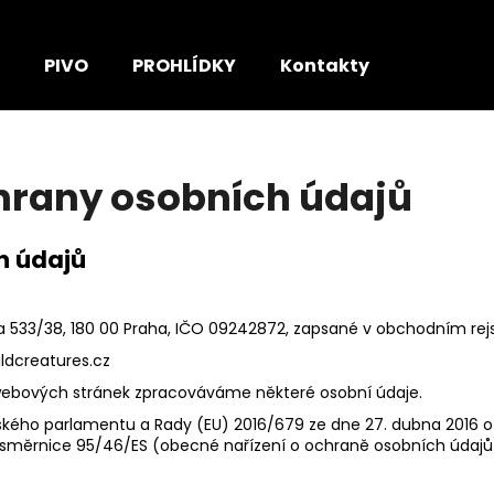
PIVO
PROHLÍDKY
Kontakty
Co potřebujete najít?
hrany osobních údajů
HLEDAT
h údajů
Doporučujeme
a 533/38, 180 00 Praha, IČO 09242872, zapsané v obchodním rej
ildcreatures.cz
h webových stránek zpracováváme některé osobní údaje.
kého parlamentu a Rady (EU) 2016/679 ze dne 27. dubna 2016 o 
 směrnice 95/46/ES (obecné nařízení o ochraně osobních údajů