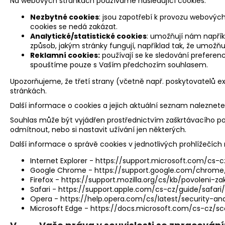
Na webových stránkách používáme následující cookies:
Nezbytné cookies
: jsou zapotřebí k provozu webových
cookies se nedá zakázat.
Analytické/statistické cookies
: umožňují nám napříkl
způsob, jakým stránky fungují, například tak, že umožň
Reklamní cookies:
používají se ke sledování preferen
spouštíme pouze s Vaším předchozím souhlasem.
Upozorňujeme, že třetí strany (včetně např. poskytovatelů
stránkách.
Další informace o cookies a jejich aktuální seznam naleznete 
Souhlas může být vyjádřen prostřednictvím zaškrtávacího pol
odmítnout, nebo si nastavit užívání jen některých.
Další informace o správě cookies v jednotlivých prohlížečích
Internet Explorer -
https://support.microsoft.com/cs-
Google Chrome -
https://support.google.com/chrom
Firefox -
https://support.mozilla.org/cs/kb/povoleni-za
Safari -
https://support.apple.com/cs-cz/guide/safari/
Opera -
https://help.opera.com/cs/latest/security-an
Microsoft Edge -
https://docs.microsoft.com/cs-cz/s