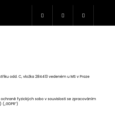
Hledat
Přihlášení
Nákupní
košík
stříku odd. C, vložka 284413 vedeném u MS v Praze
ochraně fyzických sobo v souvislosti se zpracováním
) („GDPR“)