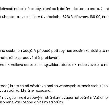
polečnosti nebo jiné osoby, které se k datům dostanou proto, ž
Shoptet a.s., se sídlem Dvořeckého 628/8, Břevnov, 169 00, Pra
 osobních údajů. V případě potřeby nás prosím kontaktujte na
atického zpracování či profilování.
a e-mailové adrese sales@wildcreatures.cz nebo zavolejte na te
ací, které se při návštěvě našich webových stránek stahují do V
ou stránku, která je rozpozná.
vní navigaci mezi webovými stránkami, zapamatování si Vašich pr
izpůsobené Vaší osobě a Vaším zájmům.