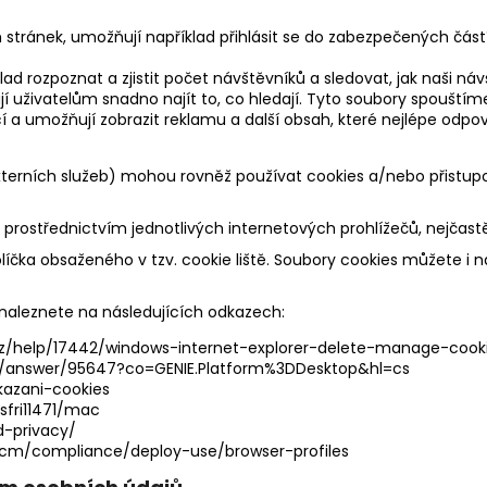
 stránek, umožňují například přihlásit se do zabezpečených částí 
ad rozpoznat a zjistit počet návštěvníků a sledovat, jak naši n
ují uživatelům snadno najít to, co hledají. Tyto soubory spouš
cí a umožňují zobrazit reklamu a další obsah, které nejlépe odp
 externích služeb) mohou rovněž používat cookies a/nebo při
prostřednictvím jednotlivých internetových prohlížečů, nejčastěj
íčka obsaženého v tzv. cookie liště. Soubory cookies můžete i 
 naleznete na následujících odkazech:
cz/help/17442/windows-internet-explorer-delete-manage-cook
e/answer/95647?co=GENIE.Platform%3DDesktop&hl=cs
kazani-cookies
sfri11471/mac
d-privacy/
ccm/compliance/deploy-use/browser-profiles