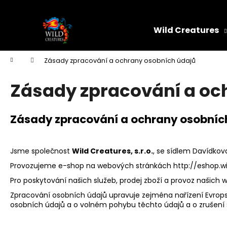
K
Přejít
na
o
obsah
Zpět
Zpět
š
Wild Creatures
do
do
í
k
obchodu
obchodu
Domů
Zásady zpracování a ochrany osobních údajů
Zásady zpracování a oc
Zásady zpracování a ochrany osobníc
Jsme společnost
Wild Creatures, s.r.o.
, se sídlem Davídkov
Provozujeme e-shop na webových stránkách
http://eshop.w
Pro poskytování našich služeb, prodej zboží a provoz našic
Zpracování osobních údajů upravuje zejména nařízení Evrops
osobních údajů a o volném pohybu těchto údajů a o zrušení