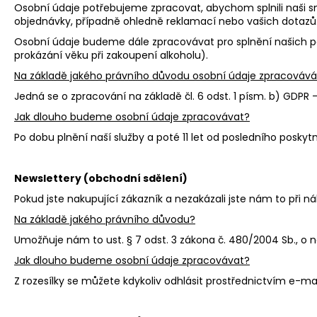
Osobní údaje potřebujeme zpracovat, abychom splnili naši s
objednávky, případně ohledně reklamací nebo vašich dotazů
Osobní údaje budeme dále zpracovávat pro splnění našich pov
prokázání věku při zakoupení alkoholu).
Na základě jakého právního důvodu osobní údaje zpracová
Jedná se o zpracování na základě čl. 6 odst. 1 písm. b) GDPR –
Jak dlouho budeme osobní údaje zpracovávat?
Po dobu plnění naší služby a poté 11 let od posledního poskyt
Newslettery (obchodní sdělení)
Pokud jste nakupující zákazník a nezakázali jste nám to při n
Na základě jakého právního důvodu?
Umožňuje nám to ust. § 7 odst. 3 zákona č. 480/2004 Sb., o n
Jak dlouho budeme osobní údaje zpracovávat?
Z rozesílky se můžete kdykoliv odhlásit prostřednictvím e-ma