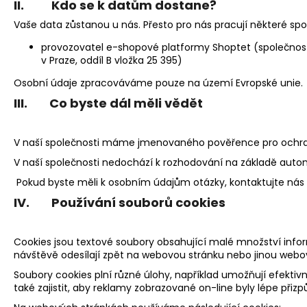
II. Kdo se k datům dostane?
Vaše data zůstanou u nás. Přesto pro nás pracují některé s
provozovatel e-shopové platformy Shoptet (společnost 
v Praze, oddíl B vložka 25 395)
Osobní údaje zpracováváme pouze na území Evropské unie.
III. Co byste dál měli vědět
V naší společnosti máme jmenovaného pověřence pro ochranu
V naší společnosti nedochází k rozhodování na základě autom
Pokud byste měli k osobním údajům otázky, kontaktujte nás n
IV. Používání souborů cookies
Cookies jsou textové soubory obsahující malé množství inform
návštěvě odesílají zpět na webovou stránku nebo jinou webov
Soubory cookies plní různé úlohy, například umožňují efekti
také zajistit, aby reklamy zobrazované on-line byly lépe př