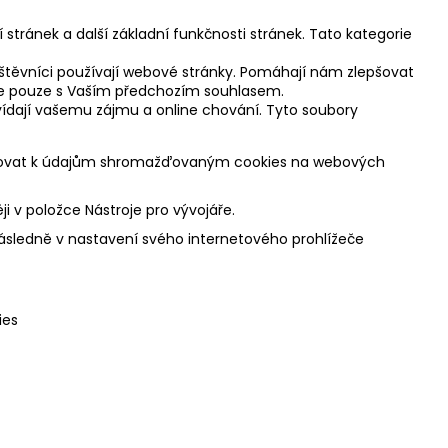
stránek a další základní funkčnosti stránek. Tato kategorie
ávštěvníci používají webové stránky. Pomáhají nám zlepšovat
tíme pouze s Vaším předchozím souhlasem.
ovídají vašemu zájmu a online chování. Tyto soubory
stupovat k údajům shromažďovaným cookies na webových
i v položce Nástroje pro vývojáře.
následně v nastavení svého internetového prohlížeče
ies