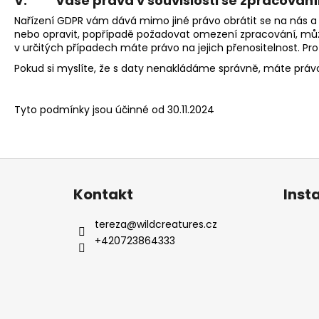
V. Vaše práva v souvislosti se zpracován
Nařízení GDPR vám dává mimo jiné právo obrátit se na nás a 
nebo opravit, popřípadě požadovat omezení zpracování, můž
v určitých případech máte právo na jejich přenositelnost. P
Pokud si myslíte, že s daty nenakládáme správně, máte práv
Tyto podmínky jsou účinné od 30.11.2024
Z
á
Kontakt
Inst
p
a
tereza
@
wildcreatures.cz
t
+420723864333
í