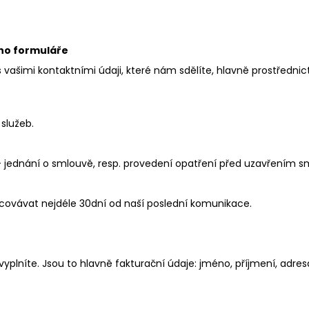
ího formuláře
ašimi kontaktními údaji, které nám sdělíte, hlavně prostřednic
služeb.
 – jednání o smlouvě, resp. provedení opatření před uzavřením s
ovávat nejdéle 30dní od naší poslední komunikace.
yplníte. Jsou to hlavně fakturační údaje: jméno, příjmení, adre