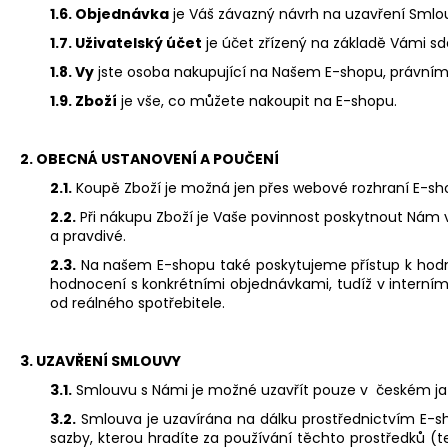
1.6. Objednávka
je Váš závazný návrh na uzavření Smlou
1.7. Uživatelský účet
je účet zřízený na základě Vámi s
1.8. Vy
jste osoba nakupující na Našem E-shopu, právními
1.9. Zboží
je vše, co můžete nakoupit na E-shopu.
2.
OBECNÁ USTANOVENÍ A POUČENÍ
2.1.
Koupě Zboží je možná jen přes webové rozhraní E-sh
2.2.
Při nákupu Zboží je Vaše povinnost poskytnout Nám 
a pravdivé.
2.3.
Na našem E-shopu také poskytujeme přístup k hodnoc
hodnocení s konkrétními objednávkami, tudíž v interním
od reálného spotřebitele.
3. UZAVŘENÍ SMLOUVY
3.1.
Smlouvu s Námi je možné uzavřít pouze v českém ja
3.2.
Smlouva je uzavírána na dálku prostřednictvím E-sho
sazby, kterou hradíte za používání těchto prostředků 