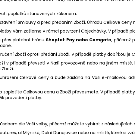
ých poplatků stanovených zákonem.
avření Smlouvy a před předáním Zboží. Úhradu Celkové ceny m
latby Vám zašleme v rámci potvrzení Objednávky. V případě p
a přes platební bránu
Shoptet Pay nebo Comgate
, přičemž 
ladně.
učení Zboží oproti předání Zboží. V případě platby dobírkou je C
oží v případě převzetí v Naší provozovně nebo na jiném místě, 
 Zboží.
hrazení Celkové ceny a bude zaslána na Vaši e-mailovou adres
 co zaplatíte Celkovou cenu a Zboží převezmete. V případě pla
ik provedení platby.
působem dle Vaší volby, přičemž můžete vybírat z následujících
eatures, ul Mlýnská, Dolní Dunajovice nebo na místě, které si 