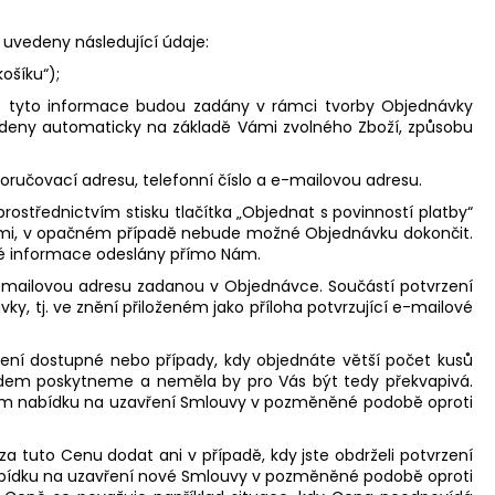
 uvedeny následující údaje:
ošíku“);
 tyto informace budou zadány v rámci tvorby Objednávky
edeny automaticky na základě Vámi zvolného Zboží, způsobu
oručovací adresu, telefonní číslo a e-mailovou adresu.
ostřednictvím stisku tlačítka „Objednat s povinností platby“
nkami, v opačném případě nebude možné Objednávku dokončit.
něné informace odeslány přímo Nám.
mailovou adresu zadanou v Objednávce. Součástí potvrzení
, tj. ve znění přiloženém jako příloha potvrzující e-mailové
ní dostupné nebo případy, kdy objednáte větší počet kusů
ředem poskytneme a neměla by pro Vás být tedy překvapivá.
Vám nabídku na uzavření Smlouvy v pozměněné podobě oproti
tuto Cenu dodat ani v případě, kdy jste obdrželi potvrzení
abídku na uzavření nové Smlouvy v pozměněné podobě oproti