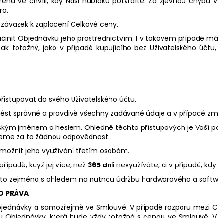
na ve chvíli, kdy Naši nabídku potvrdíte. Za zjevnou chybu 
ra.
 závazek k zaplacení Celkové ceny.
učinit Objednávku jeho prostřednictvím. I v takovém případě mát
ak totožný, jako v případě kupujícího bez Uživatelského účtu
řistupovat do svého Uživatelského účtu.
uvést správně a pravdivě všechny zadávané údaje a v případě změ
lským jménem a heslem. Ohledně těchto přístupových je Vaší po
neseme za to žádnou odpovědnost.
 umožnit jeho využívání třetím osobám.
řípadě, když jej více, než
365 dní
nevyužíváte, či v případě, kdy
 a to zejména s ohledem na nutnou údržbu hardwarového a soft
O PRÁVA
bjednávky a samozřejmě ve Smlouvě. V případě rozporu mezi
u Objednávky, která bude vždy totožná s cenou ve Smlouvě. V