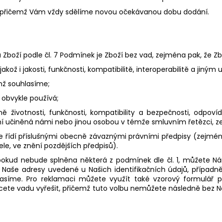
, přičemž Vám vždy sdělíme novou očekávanou dobu dodání.
boží podle čl. 7 Podmínek je Zboží bez vad, zejména pak, že Zb
ož i jakosti, funkčnosti, kompatibilitě, interoperabilitě a jiný
mž souhlasíme;
 obvykle používá;
ně životnosti, funkčnosti, kompatibility a bezpečnosti, odpo
ení učiněná námi nebo jinou osobou v témže smluvním řetězci,
e řídí příslušnými obecně závaznými právními předpisy (zejmén
le, ve znění pozdějších předpisů).
pokud nebude splněna některá z podmínek dle čl. 1, můžete N
Naše adresy uvedené u Našich identifikačních údajů, případně
asíme. Pro reklamaci můžete využít také vzorový formulář po
 chcete vadu vyřešit, přičemž tuto volbu nemůžete následně bez