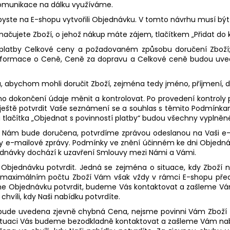
komunikace na dálku využíváme.
yste na E-shopu vytvořili Objednávku. V tomto návrhu musí být
ujete Zboží, o jehož nákup máte zájem, tlačítkem „Přidat do k
latby Celkové ceny a požadovaném způsobu doručení Zboží;
 informace o Ceně, Ceně za dopravu a Celkové ceně budou uv
mu, abychom mohli doručit Zboží, zejména tedy jméno, příjmení, d
dokončení údaje měnit a kontrolovat. Po provedení kontroly pr
e ještě potvrdit Vaše seznámení se a souhlas s těmito Podmí
isku tlačítka „Objednat s povinností platby“ budou všechny vypl
y Nám bude doručena, potvrdíme zprávou odeslanou na Vaši e-
 e-mailové zprávy. Podmínky ve znění účinném ke dni Objednávky
ednávky dochází k uzavření Smlouvy mezi Námi a Vámi.
jednávku potvrdit. Jedná se zejména o situace, kdy Zboží ne
i o maximálním počtu Zboží Vám však vždy v rámci E-shopu p
žeme Objednávku potvrdit, budeme Vás kontaktovat a zašleme 
víli, kdy Naši nabídku potvrdíte.
ude uvedena zjevně chybná Cena, nejsme povinni Vám Zboží za 
é situaci Vás budeme bezodkladně kontaktovat a zašleme Vám n