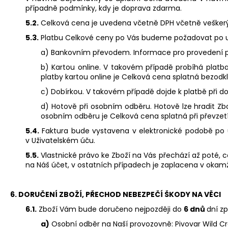
případně podmínky, kdy je doprava zdarma.
5.2.
Celková cena je uvedena včetně DPH včetně vešker
5.3.
Platbu Celkové ceny po Vás budeme požadovat po uz
a) Bankovním převodem. Informace pro provedení p
b) Kartou online. V takovém případě probíhá platb
platby kartou online je Celková cena splatná bezodk
c) Dobírkou. V takovém případě dojde k platbě při dor
d) Hotově při osobním odběru. Hotově lze hradit Zb
osobním odběru je Celková cena splatná při převzetí
5.4.
Faktura bude vystavena v elektronické podobě po u
v Uživatelském úču.
5.5.
Vlastnické právo ke Zboží na Vás přechází až poté,
na Náš účet, v ostatních případech je zaplacena v okamž
6. DORUČENÍ ZBOŽÍ, PŘECHOD NEBEZPEČÍ ŠKODY NA VĚCI
6.1.
Zboží Vám bude doručeno nejpozději do
6 dnů
dní z
a)
Osobní odběr na Naší provozovně: Pivovar Wild Cr