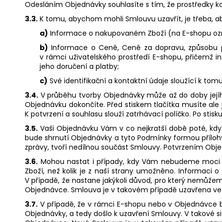
Odesláním Objednávky souhlasíte s tím, že prostředky 
3.3.
K tomu, abychom mohli Smlouvu uzavřít, je třeba, ab
a)
Informace o nakupovaném Zboží (na E-shopu označ
b)
Informace o Ceně, Ceně za dopravu, způsobu p
v rámci uživatelského prostředí E-shopu, přičemž
jeho doručení a platby;
c)
Své identifikační a kontaktní údaje sloužící k to
3.4.
V průběhu tvorby Objednávky může až do doby jejího 
Objednávku dokončíte. Před stiskem tlačítka musíte al
K potvrzení a souhlasu slouží zatrhávací políčko. Po st
3.5.
Vaši Objednávku Vám v co nejkratší době poté, kd
bude shrnutí Objednávky a tyto Podmínky formou přílohy
zprávy, tvoří nedílnou součást Smlouvy. Potvrzením Obj
3.6.
Mohou nastat i případy, kdy Vám nebudeme moci Ob
Zboží, než kolik je z naší strany umožněno. Informac
V případě, že nastane jakýkoli důvod, pro který nemů
Objednávce. Smlouva je v takovém případě uzavřena ve ch
3.7.
V případě, že v rámci E-shopu nebo v Objednávce b
Objednávky, a tedy došlo k uzavření Smlouvy. V takov