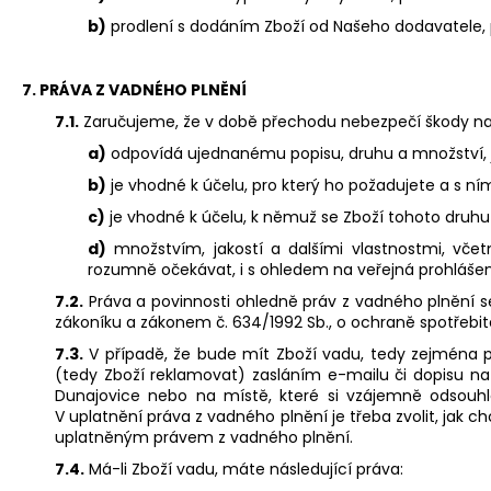
b)
prodlení s dodáním Zboží od Našeho dodavatele
7. PRÁVA Z VADNÉHO PLNĚNÍ
7.1.
Zaručujeme, že v době přechodu nebezpečí škody na Z
a)
odpovídá ujednanému popisu, druhu a množství, jak
b)
je vhodné k účelu, pro který ho požadujete a s ní
c)
je vhodné k účelu, k němuž se Zboží tohoto druhu
d)
množstvím, jakostí a dalšími vlastnostmi, včet
rozumně očekávat, i s ohledem na veřejná prohláš
7.2.
Práva a povinnosti ohledně práv z vadného plnění s
zákoníku a zákonem č. 634/1992 Sb., o ochraně spotřebite
7.3.
V případě, že bude mít Zboží vadu, tedy zejména 
(tedy Zboží reklamovat) zasláním e-mailu či dopisu na 
Dunajovice nebo na místě, které si vzájemně odsouhl
V uplatnění práva z vadného plnění je třeba zvolit, jak
uplatněným právem z vadného plnění.
7.4.
Má-li Zboží vadu, máte následující práva: