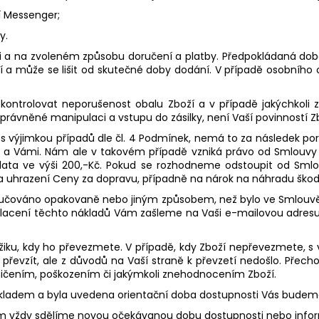
í Messenger;
y.
ti a na zvoleném způsobu doručení a platby. Předpokládaná do
a může se lišit od skutečné doby dodání. V případě osobního
kontrolovat neporušenost obalu Zboží a v případě jakýchkoli
oprávněné manipulaci a vstupu do zásilky, není Vaší povinností Z
í, s výjimkou případů dle čl. 4 Podmínek, nemá to za následek po
a Vámi. Nám ale v takovém případě vzniká právo od Smlouvy
plata ve výši 200,-Kč. Pokud se rozhodneme odstoupit od Sml
uhrazení Ceny za dopravu, případně na nárok na náhradu škody
oručováno opakovaně nebo jiným způsobem, než bylo ve Smlouvě 
lacení těchto nákladů Vám zašleme na Vaši e-mailovou adresu
ku, kdy ho převezmete. V případě, kdy Zboží nepřevezmete, s v
 převzít, ale z důvodů na Vaší straně k převzetí nedošlo. Pře
ničením, poškozením či jakýmkoli znehodnocením Zboží.
skladem a byla uvedena orientační doba dostupnosti Vás budem
 vždy sdělíme novou očekávanou dobu dostupnosti nebo info