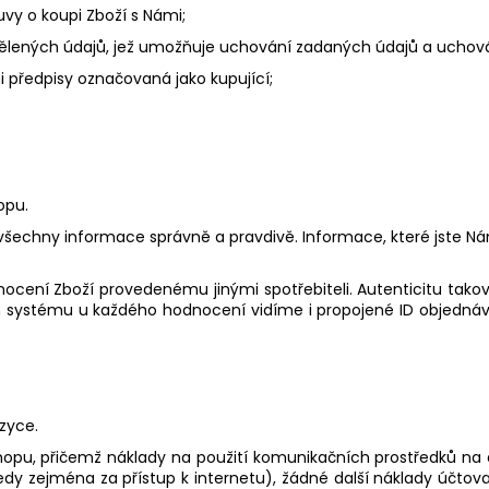
vy o koupi Zboží s Námi;
dělených údajů, jež umožňuje uchování zadaných údajů a uchov
 předpisy označovaná jako kupující;
opu.
všechny informace správně a pravdivě. Informace, které jste 
ení Zboží provedenému jinými spotřebiteli. Autenticitu takov
 systému u každého hodnocení vidíme i propojené ID objednávk
zyce.
pu, přičemž náklady na použití komunikačních prostředků na dál
(tedy zejména za přístup k internetu), žádné další náklady úč