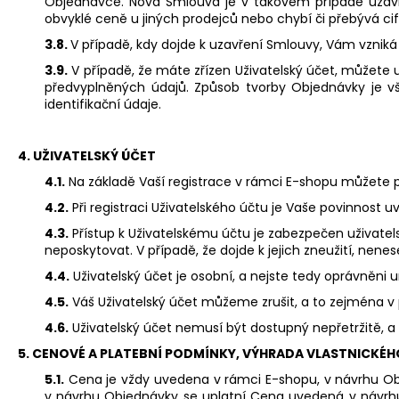
Objednávce. Nová Smlouva je v takovém případě uzavře
obvyklé ceně u jiných prodejců nebo chybí či přebývá cif
3.8.
V případě, kdy dojde k uzavření Smlouvy, Vám vzniká
3.9.
V případě, že máte zřízen Uživatelský účet, můžete 
předvyplněných údajů. Způsob tvorby Objednávky je vš
identifikační údaje.
4.
UŽIVATELSKÝ ÚČET
4.1.
Na základě Vaší registrace v rámci E-shopu můžete p
4.2.
Při registraci Uživatelského účtu je Vaše povinnost 
4.3.
Přístup k Uživatelskému účtu je zabezpečen uživate
neposkytovat. V případě, že dojde k jejich zneužití, ne
4.4.
Uživatelský účet je osobní, a nejste tedy oprávněni
4.5.
Váš Uživatelský účet můžeme zrušit, a to zejména v p
4.6.
Uživatelský účet nemusí být dostupný nepřetržitě,
5. CENOVÉ A PLATEBNÍ PODMÍNKY, VÝHRADA VLASTNICKÉH
5.1.
Cena je vždy uvedena v rámci E-shopu, v návrhu O
v návrhu Objednávky se uplatní Cena uvedená v návrh