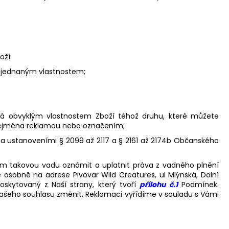
oží:
m ujednaným vlastnostem;
vídá obvyklým vlastnostem Zboží téhož druhu, které můžete
 zejména reklamou nebo označením;
a ustanoveními § 2099 až 2117 a § 2161 až 2174b Občanského
ám takovou vadu oznámit a uplatnit práva z vadného plnění
 osobně na adrese Pivovar Wild Creatures, ul Mlýnská, Dolní
skytovaný z Naší strany, který tvoří
přílohu č.1
Podmínek.
 Našeho souhlasu změnit. Reklamaci vyřídíme v souladu s Vámi