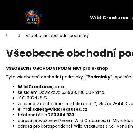
K
Přejít
na
o
obsah
Zpět
Zpět
š
Wild Creatures
do
do
í
k
obchodu
obchodu
Domů
Všeobecné obchodní podmínky
Všeobecné obchodní p
VŠEOBECNÉ OBCHODNÍ PODMÍNKY pro e-shop
Tyto všeobecné obchodní podmínky (“
Podmínky
”) společno
Wild Creatures, s.r.o.
se sídlem Davídkova 533/38, 180 00 Praha,
IČO 09242872
zapsané v obchodním rejstříku odd. C, vložka 284413 
e-mail
sales@wildcreatures.cz
telefonní číslo
723 864 333
adresa provozovny Pivovar Wild Creatures, ul. Mlýnská, 
adresa pro korespondenci: Wild Creatures s.r.o., Venušin