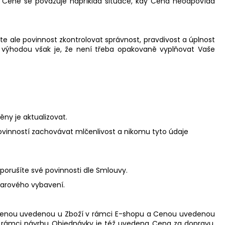
v Ceně se považuje například situace, kdy Cena neodpovídá
e ale povinnost zkontrolovat správnost, pravdivost a úplnost
, výhodou však je, že není třeba opakovaně vyplňovat Vaše
ny je aktualizovat.
vinností zachovávat mlčenlivost a nikomu tyto údaje
 porušíte své povinnosti dle Smlouvy.
warového vybavení.
 Cenou uvedenou u Zboží v rámci E-shopu a Cenou uvedenou
 rámci návrhu Objednávky je též uvedena Cena za dopravu,