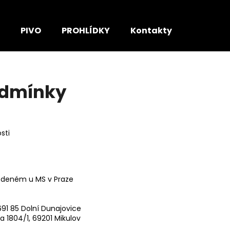
PIVO
PROHLÍDKY
Kontakty
Co potřebujete najít?
odmínky
HLEDAT
sti
Doporučujeme
vedeném u MS v Praze
691 85 Dolní Dunajovice
a 1804/1, 69201 Mikulov