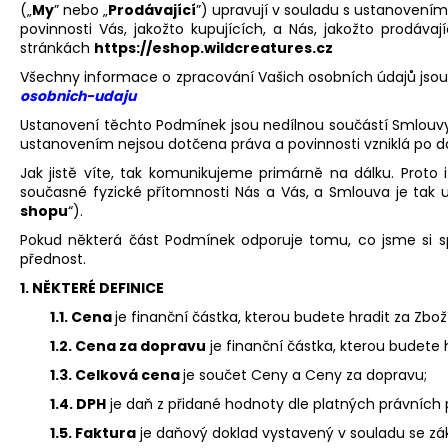
(„
My
” nebo „
Prodávající
”) upravují v souladu s ustanovením 
povinnosti Vás, jakožto kupujících, a Nás, jakožto prodávaj
stránkách
https://eshop.wildcreatures.cz
Všechny informace o zpracování Vašich osobních údajů jsou
osobnich-udaju
Ustanovení těchto Podmínek jsou nedílnou součástí Smlouv
ustanovením nejsou dotčena práva a povinnosti vzniklá po d
Jak jistě víte, tak komunikujeme primárně na dálku. Proto
současné fyzické přítomnosti Nás a Vás, a Smlouva je tak 
shopu
“).
Pokud některá část Podmínek odporuje tomu, co jsme si 
přednost.
1.
NĚKTERÉ DEFINICE
1.1. Cena
je finanční částka, kterou budete hradit za Zboží
1.2. Cena za dopravu
je finanční částka, kterou budete 
1.3. Celková cena
je součet Ceny a Ceny za dopravu;
1.4. DPH
je daň z přidané hodnoty dle platných právních 
1.5. Faktura
je daňový doklad vystavený v souladu se z