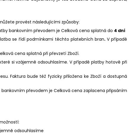
ůžete provést následujícími způsoby:
latby bankovním převodem je Celková cena splatná do
4 dní
platba se řídí podmínkami těchto platebních bran
.
V případě
elková cena splatná při převzetí Zboží.
které si vzájemně odsouhlasíme. V případě platby hotově při
u. Faktura bude též fyzicky přiložena ke Zboží a dostupná
tby bankovním převodem je Celková cena zaplacena připsáním
 možností:
vzájemně odsouhlasíme