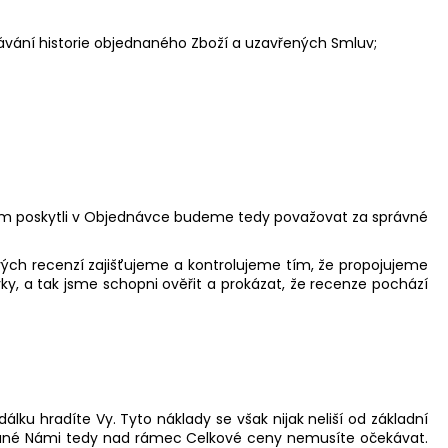
ávání historie objednaného Zboží a uzavřených Smluv;
Nám poskytli v Objednávce budeme tedy považovat za správné
ých recenzí zajišťujeme a kontrolujeme tím, že propojujeme
y, a tak jsme schopni ověřit a prokázat, že recenze pochází
ku hradíte Vy. Tyto náklady se však nijak neliší od základní
tované Námi tedy nad rámec Celkové ceny nemusíte očekávat.