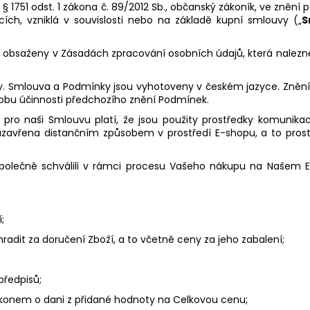
§ 1751 odst. 1 zákona č. 89/2012 Sb., občanský zákoník, ve znění 
ících, vzniklá v souvislosti nebo na základě kupní smlouvy („
S
 obsaženy v Zásadách zpracování osobních údajů, která nalez
y. Smlouva a Podmínky jsou vyhotoveny v českém jazyce. Zně
obu účinnosti předchozího znění Podmínek.
 i pro naši Smlouvu platí, že jsou použity prostředky komunik
uzavřena distančním způsobem v prostředí E-shopu, a to prost
společně schválili v rámci procesu Vašeho nákupu na Našem 
;
hradit za doručení Zboží, a to včetně ceny za jeho zabalení;
předpisů;
ákonem o dani z přidané hodnoty na Celkovou cenu;