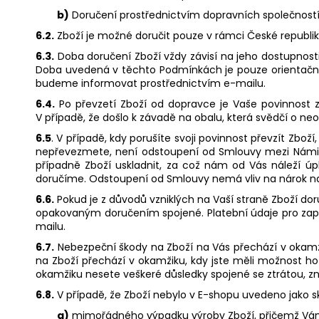
b)
Doručení prostřednictvím dopravních společnost
6.2.
Zboží je možné doručit pouze v rámci České republik
6.3.
Doba doručení Zboží vždy závisí na jeho dostupnos
Doba uvedená v těchto Podmínkách je pouze orientační 
budeme informovat prostřednictvím e-mailu.
6.4.
Po převzetí Zboží od dopravce je Vaše povinnost z
V případě, že došlo k závadě na obalu, která svědčí o ne
6.5
. V případě, kdy porušíte svoji povinnost převzít Zbož
nepřevezmete, není odstoupení od Smlouvy mezi Námi 
případně Zboží uskladnit, za což nám od Vás náleží ú
doručíme. Odstoupení od Smlouvy nemá vliv na nárok na 
6.6.
Pokud je z důvodů vzniklých na Vaší straně Zboží d
opakovaným doručením spojené. Platební údaje pro zap
mailu.
6.7.
Nebezpeční škody na Zboží na Vás přechází v okamži
na Zboží přechází v okamžiku, kdy jste měli možnost ho
okamžiku nesete veškeré důsledky spojené se ztrátou, z
6.8.
V případě, že Zboží nebylo v E-shopu uvedeno jako 
a)
mimořádného výpadku výroby Zboží, přičemž Vám