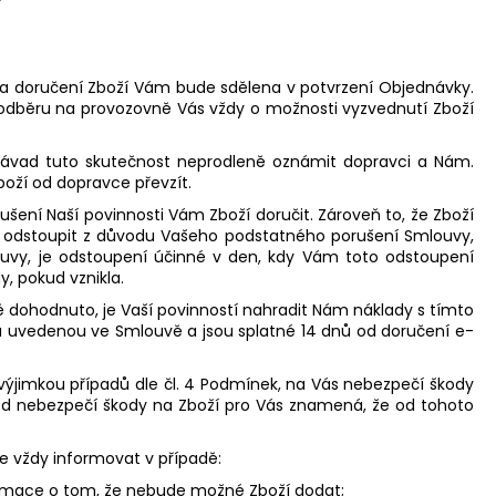
ba doručení Zboží Vám bude sdělena v potvrzení Objednávky.
 odběru na provozovně Vás vždy o možnosti vyzvednutí Zboží
 závad tuto skutečnost neprodleně oznámit dopravci a Nám.
boží od dopravce převzít.
rušení Naší povinnosti Vám Zboží doručit. Zároveň to, že Zboží
 odstoupit z důvodu Vašeho podstatného porušení Smlouvy,
ouvy, je odstoupení účinné v den, kdy Vám toto odstoupení
, pokud vznikla.
dohodnuto, je Vaší povinností nahradit Nám náklady s tímto
 uvedenou ve Smlouvě a jsou splatné 14 dnů od doručení e-
ýjimkou případů dle čl. 4 Podmínek, na Vás nebezpečí škody
chod nebezpečí škody na Zboží pro Vás znamená, že od tohoto
e vždy informovat v případě:
rmace o tom, že nebude možné Zboží dodat;