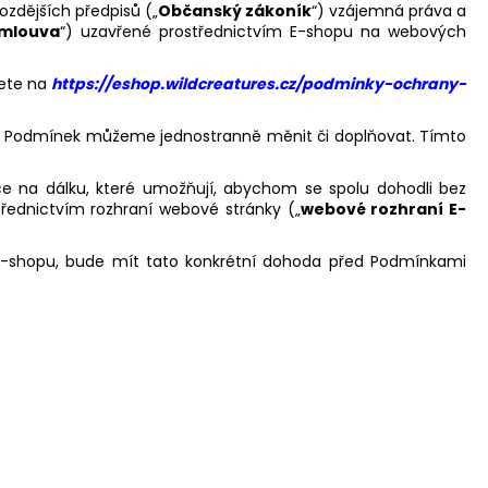
pozdějších předpisů („
Občanský zákoník
“) vzájemná práva a
mlouva
“) uzavřené prostřednictvím E-shopu na webových
nete na
https://eshop.wildcreatures.cz/podminky-ochrany-
ní Podmínek můžeme jednostranně měnit či doplňovat. Tímto
ace na dálku, které umožňují, abychom se spolu dohodli bez
řednictvím rozhraní webové stránky („
webové rozhraní E-
E-shopu, bude mít tato konkrétní dohoda před Podmínkami