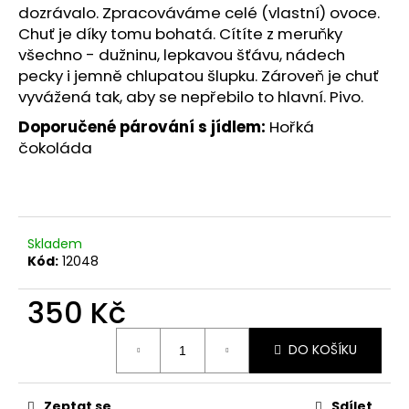
č
dozrávalo. Zpracováváme celé (vlastní) ovoce.
u
Chuť je díky tomu bohatá. Cítíte z meruňky
j
všechno - dužninu, lepkavou šťávu, nádech
e
pecky i jemně chlupatou šlupku. Zároveň je chuť
m
vyvážená tak, aby se nepřebilo to hlavní. Pivo.
e
Doporučené párování s jídlem:
Hořká
čokoláda
Skladem
Kód:
12048
350 Kč
Měrná
DO KOŠÍKU
cena:
Zeptat se
Sdílet