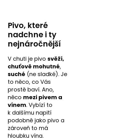
Pivo, které
nadchne i ty
nejnáročnější
V chuti je pivo
svěží,
chuťově mohutné
,
suché
(ne sladké). Je
to něco, co Vás
prostě baví. Ano,
něco
mezi pivem a
vínem
. Vybízí to
k dalšímu napití
podobně jako pivo a
zároveň to má
hloubku vína.