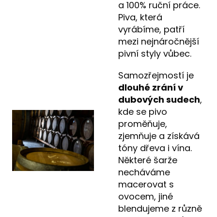
a 100% ruční práce.
Piva, která
vyrábíme, patří
mezi nejnáročnější
pivní styly vůbec.
Samozřejmostí je
dlouhé zrání v
dubových sudech
,
kde se pivo
proměňuje,
zjemňuje a získává
tóny dřeva i vína.
Některé šarže
necháváme
macerovat s
ovocem, jiné
blendujeme z různě