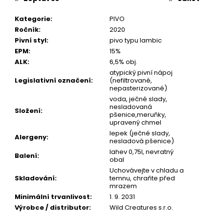
Kategorie
:
PIVO
Ročník
:
2020
Pivní styl
:
pivo typu lambic
EPM
:
15%
ALK
:
6,5% obj.
atypický pivní nápoj
Legislativní označení
:
(nefiltrované,
nepasterizované)
voda, ječné slady,
nesladovaná
Složení
:
pšenice,meruňky,
upravený chmel
lepek (ječné slady,
Alergeny
:
nesladová pšenice)
lahev 0,75l, nevratný
Balení
:
obal
Uchovávejte v chladu a
Skladování
:
temnu, chraňte před
mrazem
Minimální trvanlivost
:
1. 9. 2031
Výrobce / distributor
:
Wild Creatures s.r.o.