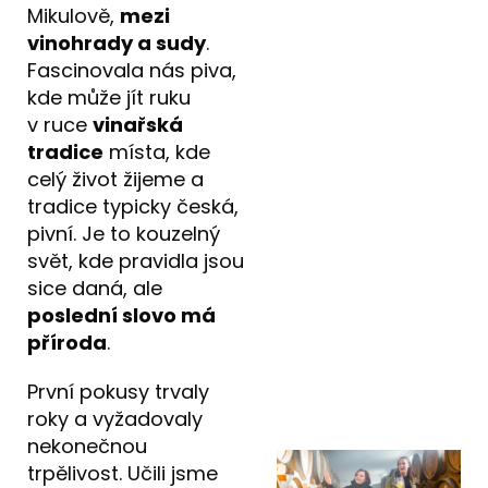
Mikulově,
mezi
vinohrady a sudy
.
Fascinovala nás piva,
kde může jít ruku
v ruce
vinařská
tradice
místa, kde
celý život žijeme a
tradice typicky česká,
pivní. Je to kouzelný
svět, kde pravidla jsou
sice daná, ale
poslední slovo má
příroda
.
První pokusy trvaly
roky a vyžadovaly
nekonečnou
trpělivost. Učili jsme