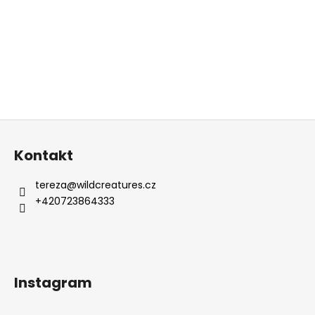
Z
á
Kontakt
p
a
tereza
@
wildcreatures.cz
t
+420723864333
í
Instagram