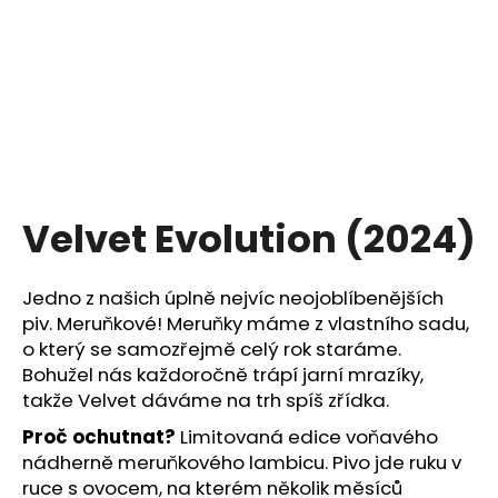
a
j
í
t
?
Velvet Evolution (2024)
HLEDAT
Jedno z našich úplně nejvíc neojoblíbenějších
piv. Meruňkové! Meruňky máme z vlastního sadu,
o který se samozřejmě celý rok staráme.
D
Bohužel nás každoročně trápí jarní mrazíky,
o
takže Velvet dáváme na trh spíš zřídka.
p
o
Proč ochutnat?
Limitovaná edice voňavého
r
nádherně meruňkového lambicu. Pivo jde ruku v
u
ruce s ovocem, na kterém několik měsíců