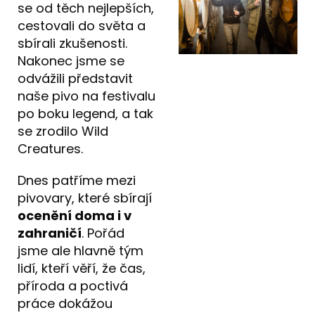
se od těch nejlepších,
cestovali do světa a
sbírali zkušenosti.
Nakonec jsme se
odvážili představit
naše pivo na festivalu
po boku legend, a tak
se zrodilo Wild
Creatures.
Dnes patříme mezi
pivovary, které sbírají
ocenění doma i v
zahraničí
. Pořád
jsme ale hlavně tým
lidí, kteří věří, že čas,
příroda a poctivá
práce dokážou