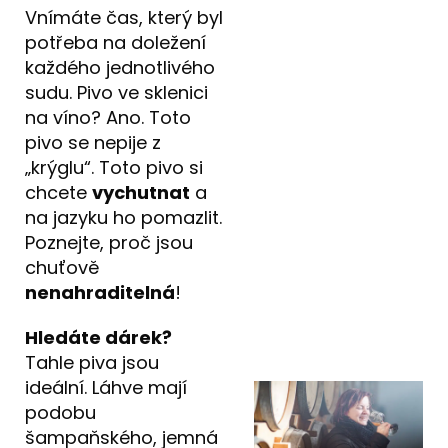
Vnímáte čas, který byl
potřeba na doležení
každého jednotlivého
sudu. Pivo ve sklenici
na víno? Ano. Toto
pivo se nepije z
„krýglu“. Toto pivo si
chcete
vychutnat
a
na jazyku ho pomazlit.
Poznejte, proč jsou
chuťově
nenahraditelná
!
Hledáte dárek?
Tahle piva jsou
ideální. Láhve mají
podobu
šampaňského, jemná