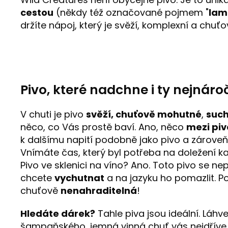
cestou
(někdy též označované pojmem "
lam
držíte nápoj, který je svěží, komplexní a chuťo
Pivo, které nadchne i ty nejnáro
V chuti je pivo
svěží, chuťově mohutné
,
suc
něco, co Vás prostě baví. Ano, něco
mezi pi
k dalšímu napití podobně jako pivo a zároveň
Vnímáte čas, který byl potřeba na doležení k
Pivo ve sklenici na víno? Ano. Toto pivo se nepi
chcete
vychutnat
a na jazyku ho pomazlit. Po
chuťově
nenahraditelná
!
Hledáte dárek?
Tahle piva jsou ideální. Láh
šampaňského, jemná vinná chuť vás nejdříve 