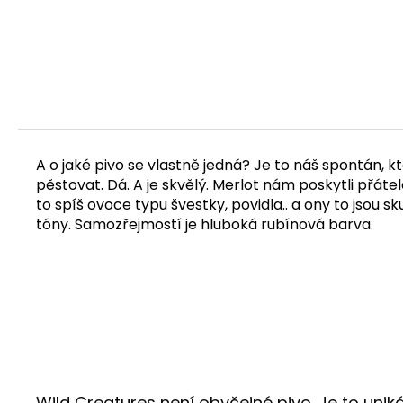
A o jaké pivo se vlastně jedná? Je to náš spontán, kt
pěstovat. Dá. A je skvělý. Merlot nám poskytli přátel
to spíš ovoce typu švestky, povidla.. a ony to jsou
tóny. Samozřejmostí je hluboká rubínová barva.
Wild Creatures není obyčejné pivo. Je to uniká