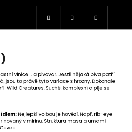
Hledat
Přihlášení
Nákupní
košík
3)
tní vinice ... a pivovar. Jestli nějaká piva patří
, jsou to právě tyto variace s hrozny. Dokonale
ofii Wild Creatures. Suché, komplexní a pije se
jídlem:
Nejlepší volbou je hovězí. Např. rib-eye
rinovaný v mirinu. Struktura masa a umami
 Cuvee.