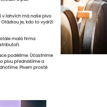
í v lahvích má naše pivo
Otázkou je, kdo to vydrží
e stále malá firma
tributoři.
mace podělíme. Účastníme
 o pivu přednášíme a
dnotíme. Pivem prostě