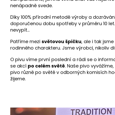
nenápadně svede.
Díky 100% přírodní metodě výroby a dozráván
doporučenou dobu spotřeby v průměru 10 let. 
nevypít…
Patříme mezi
světovou špičku
, ale i tak jsm
rodinného charakteru. Jsme výrobci, nikoliv dis
O pivu víme první poslední a rádi se o infor
se akcí
po celém světě
. Naše pivo vyvážíme,
pivo různě po světě v odborných komisích ho
žijeme.