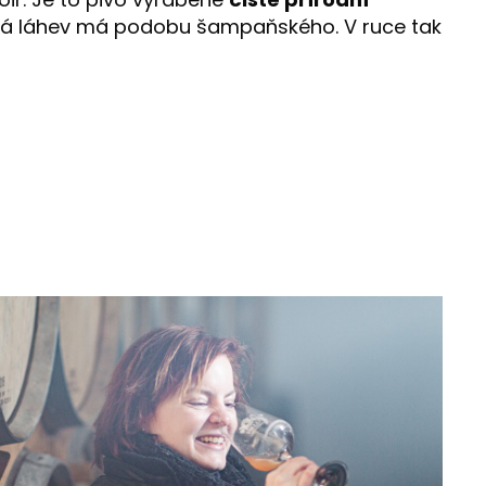
aždá láhev má podobu šampaňského. V ruce tak