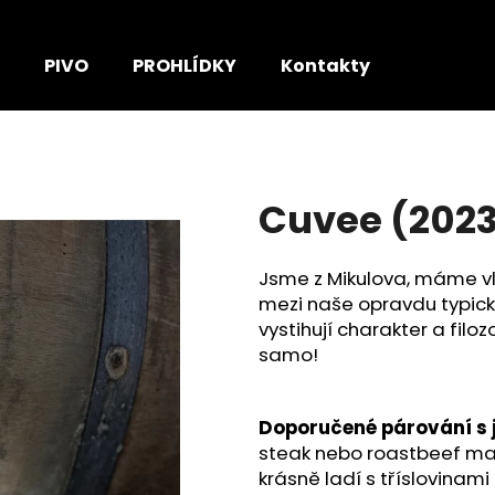
PIVO
PROHLÍDKY
Kontakty
Co potřebujete najít?
Cuvee (202
HLEDAT
Jsme z Mikulova, máme vlas
Doporučujeme
mezi naše opravdu typická
vystihují charakter a filoz
samo!
Doporučené párování s 
steak nebo roastbeef ma
krásně ladí s tříslovinami