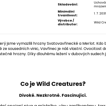
Uchováv
Skladování
:
mraze
Minimální
1. 7. 2031
trvanlivost
:
Výrobce /
Wild Cre
distributor
:
erý jsme vymazlili hrozny Svatovavřinecké a Merlot. Kdo by
é ze sousedních vinic, Vavřinec je náš vlastní. Ovocitost d
 skutečně hrozny. Díky dlouhému ležení v dubových sudech 
Co je Wild Creatures?
Divoké. Nezkrotné. Fascinující.
tní spojení piva a místního, vínu zaslíbenému, terr