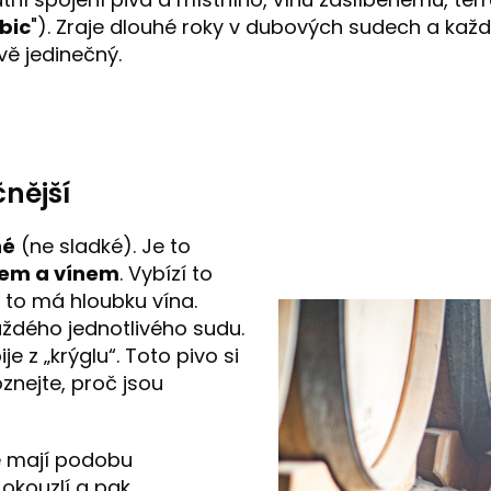
bic
"). Zraje dlouhé roky v dubových sudech a k
vě jedinečný.
čnější
hé
(ne sladké). Je to
vem a vínem
. Vybízí to
 to má hloubku vína.
aždého jednotlivého sudu.
je z „krýglu“. Toto pivo si
znejte, proč jsou
ve mají podobu
okouzlí a pak