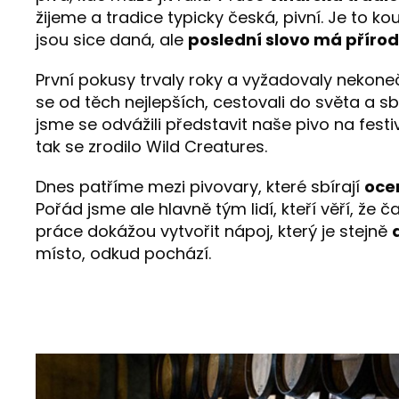
žijeme a tradice typicky česká, pivní. Je to ko
jsou sice daná, ale
poslední slovo má příro
První pokusy trvaly roky a vyžadovaly nekonečn
se od těch nejlepších, cestovali do světa a sb
jsme se odvážili představit naše pivo na fest
tak se zrodilo Wild Creatures.
Dnes patříme mezi pivovary, které sbírají
oce
Pořád jsme ale hlavně tým lidí, kteří věří, že č
práce dokážou vytvořit nápoj, který je stejně
místo, odkud pochází.