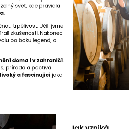
uzelný svět, kde pravidla
da
.
ou trpělivost. Učili jsme
írali zkušenosti. Nakonec
ivalu po boku legend, a
nění doma i v zahraničí
.
as, příroda a poctivá
divoký a fascinující
jako
Jak vzniká