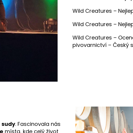
Wild Creatures – Nejle
Wild Creatures – Nejle
Wild Creatures – Oceně
pivovarnictví – Český 
a sudy
. Fascinovala nás
ce
místa, kde celý život