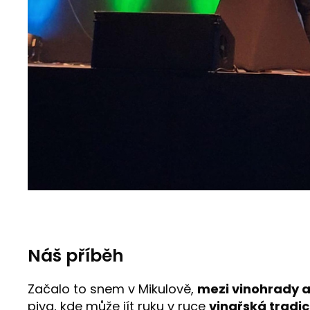
Náš příběh
Začalo to snem v Mikulově,
mezi vinohrady 
piva, kde může jít ruku v ruce
vinařská tradi