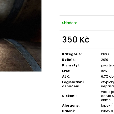
Skladem
350 Kč
Měrná
cena:
Kategorie
:
PIVO
Ročník
:
2019
Pivní styl
:
pivo ty
EPM
:
15%
ALK
:
6,7% obj
Legislativní
atypický
označení
:
nepast
voda, j
Složení
:
odrůd M
chmel
Alergeny
:
lepek (
Balení
:
lahev 0,