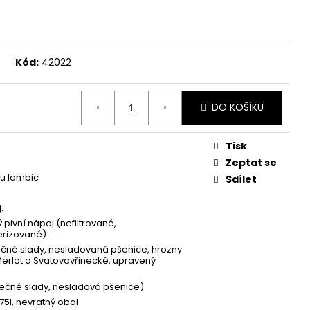
Kód:
42022
DO KOŠÍKU
Tisk
Zeptat se
pu lambic
Sdílet
.
 pivní nápoj (nefiltrované,
erizované)
ečné slady, nesladovaná pšenice, hrozny
erlot a Svatovavřinecké, upravený
ječné slady, nesladová pšenice)
75l, nevratný obal