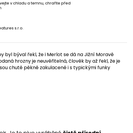
ejte v chladu a temnu, chraňte před
m
atures s.r.o.
 byl býval řekl, že i Merlot se dá na Jižní Moravě
odaná hrozny je neuvěřitelná, člověk by až řekl, že je
jsou chutě pěkně zakulacené i s typickými funky
oir. Je to pivo vyráběné
čistě přírodní