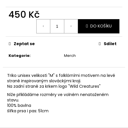
č
u
450 Kč
j
e
Měrná
m
DO KOŠÍKU
cena:
e
Zeptat se
Sdílet
Kategorie
:
Merch
Triko unisex velikosti "M" s folklórními motivem na levé
straně inspirovaným slováckými kroji.
Na zadní straně za krkem logo "Wild Creatures"
Níže přikládáme rozměry ve volném nenataženém
stavu.
100% bavlna
šířka prsa i pas: 51cm