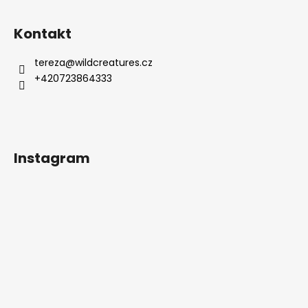
Z
á
Kontakt
p
a
tereza
@
wildcreatures.cz
t
+420723864333
í
Instagram