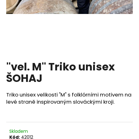
a
j
í
t
?
"vel. M" Triko unisex
HLEDAT
ŠOHAJ
Triko unisex velikosti "M" s folklórními motivem na
D
levé straně inspirovaným slováckými kroji.
o
p
o
r
Skladem
u
Kód:
42012