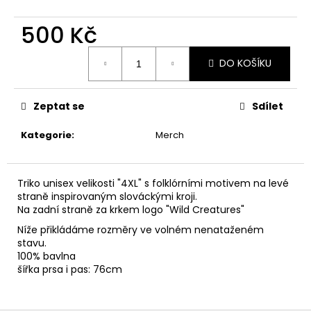
č
u
500 Kč
j
e
Měrná
m
DO KOŠÍKU
cena:
e
Zeptat se
Sdílet
Kategorie
:
Merch
Triko unisex velikosti "4XL" s folklórními motivem na levé
straně inspirovaným slováckými kroji.
Na zadní straně za krkem logo "Wild Creatures"
Níže přikládáme rozměry ve volném nenataženém
stavu.
100% bavlna
šířka prsa i pas: 76cm