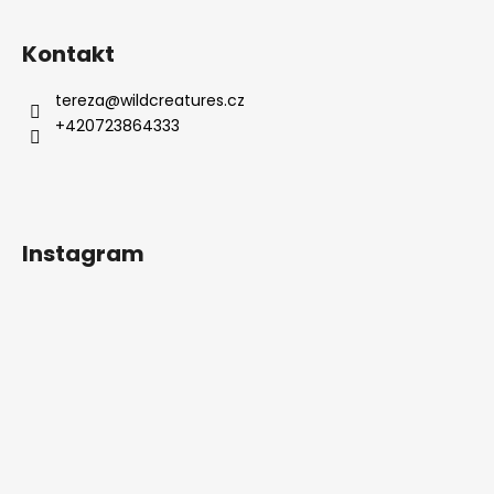
Z
á
Kontakt
p
a
tereza
@
wildcreatures.cz
t
+420723864333
í
Instagram