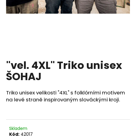
a
j
í
t
?
"vel. 4XL" Triko unisex
HLEDAT
ŠOHAJ
Triko unisex velikosti "4XL" s folklórními motivem
D
na levé straně inspirovaným slováckými kroji.
o
p
o
r
Skladem
u
Kód:
42017